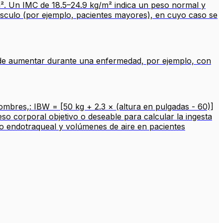
m². Un IMC de 18.5–24.9 kg/m² indica un peso normal y
úsculo (por ejemplo, pacientes mayores), en cuyo caso se
puede aumentar durante una enfermedad, por ejemplo, con
hombres,: IBW = [50 kg + 2.3 × (altura en pulgadas - 60)]
so corporal objetivo o deseable para calcular la ingesta
ubo endotraqueal y volúmenes de aire en pacientes