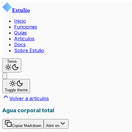
Estulio
Inicio
Funciones
Guías
Artículos
Docs
Sobre Estulio
Tema
Toggle theme
Volver a artículos
Agua corporal total
Copiar Markdown
Abrir en