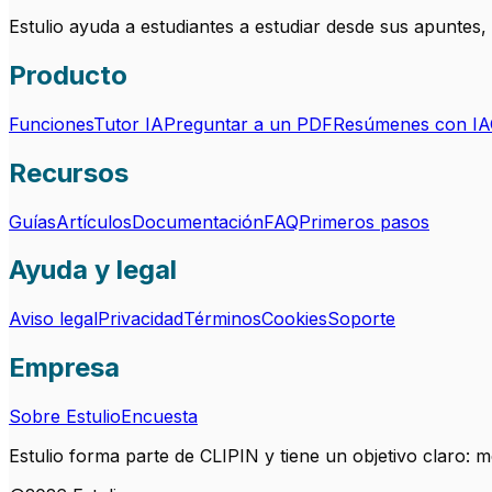
Estulio ayuda a estudiantes a estudiar desde sus apuntes
Producto
Funciones
Tutor IA
Preguntar a un PDF
Resúmenes con IA
Recursos
Guías
Artículos
Documentación
FAQ
Primeros pasos
Ayuda y legal
Aviso legal
Privacidad
Términos
Cookies
Soporte
Empresa
Sobre Estulio
Encuesta
Estulio forma parte de CLIPIN y tiene un objetivo claro: 