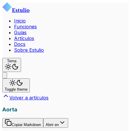
Estulio
Inicio
Funciones
Guías
Artículos
Docs
Sobre Estulio
Tema
Toggle theme
Volver a artículos
Aorta
Copiar Markdown
Abrir en