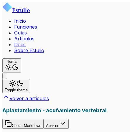
Estulio
Inicio
Funciones
Guías
Artículos
Docs
Sobre Estulio
Tema
Toggle theme
Volver a artículos
Aplastamiento - acuñamiento vertebral
Copiar Markdown
Abrir en