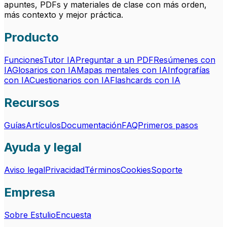
apuntes, PDFs y materiales de clase con más orden,
más contexto y mejor práctica.
Producto
Funciones
Tutor IA
Preguntar a un PDF
Resúmenes con
IA
Glosarios con IA
Mapas mentales con IA
Infografías
con IA
Cuestionarios con IA
Flashcards con IA
Recursos
Guías
Artículos
Documentación
FAQ
Primeros pasos
Ayuda y legal
Aviso legal
Privacidad
Términos
Cookies
Soporte
Empresa
Sobre Estulio
Encuesta