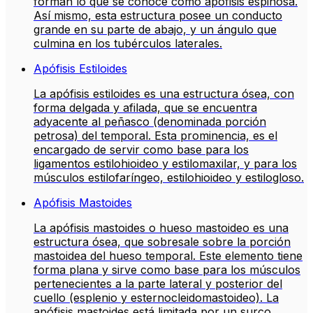
forman lo que se conoce como apófisis espinosa.
Así mismo, esta estructura posee un conducto
grande en su parte de abajo, y un ángulo que
culmina en los tubérculos laterales.
Apófisis Estiloides
La apófisis estiloides es una estructura ósea, con
forma delgada y afilada, que se encuentra
adyacente al peñasco (denominada porción
petrosa) del temporal. Esta prominencia, es el
encargado de servir como base para los
ligamentos estilohioideo y estilomaxilar, y para los
músculos estilofaríngeo, estilohioideo y estilogloso.
Apófisis Mastoides
La apófisis mastoides o hueso mastoideo es una
estructura ósea, que sobresale sobre la porción
mastoidea del hueso temporal. Este elemento tiene
forma plana y sirve como base para los músculos
pertenecientes a la parte lateral y posterior del
cuello (esplenio y esternocleidomastoideo). La
apófisis mastoides está limitada por un surco,