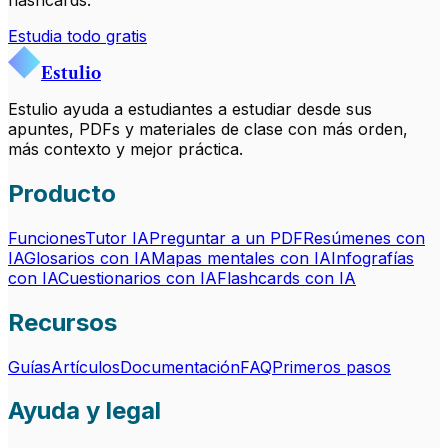
Estudia todo gratis
Estulio
Estulio ayuda a estudiantes a estudiar desde sus
apuntes, PDFs y materiales de clase con más orden,
más contexto y mejor práctica.
Producto
Funciones
Tutor IA
Preguntar a un PDF
Resúmenes con
IA
Glosarios con IA
Mapas mentales con IA
Infografías
con IA
Cuestionarios con IA
Flashcards con IA
Recursos
Guías
Artículos
Documentación
FAQ
Primeros pasos
Ayuda y legal