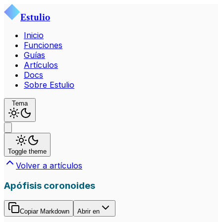
Estulio
Inicio
Funciones
Guías
Artículos
Docs
Sobre Estulio
Tema
Toggle theme
Volver a artículos
Apófisis coronoides
Copiar Markdown
Abrir en