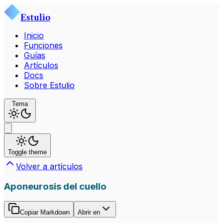
Estulio
Inicio
Funciones
Guías
Artículos
Docs
Sobre Estulio
Tema
Toggle theme
Volver a artículos
Aponeurosis del cuello
Copiar Markdown
Abrir en