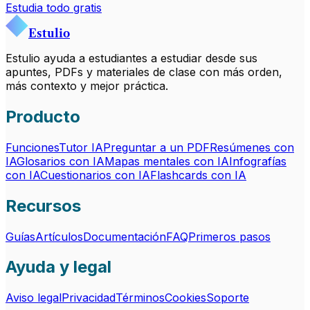
Estudia todo gratis
Estulio
Estulio ayuda a estudiantes a estudiar desde sus
apuntes, PDFs y materiales de clase con más orden,
más contexto y mejor práctica.
Producto
Funciones
Tutor IA
Preguntar a un PDF
Resúmenes con
IA
Glosarios con IA
Mapas mentales con IA
Infografías
con IA
Cuestionarios con IA
Flashcards con IA
Recursos
Guías
Artículos
Documentación
FAQ
Primeros pasos
Ayuda y legal
Aviso legal
Privacidad
Términos
Cookies
Soporte