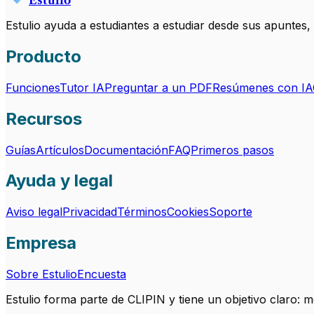
Estulio ayuda a estudiantes a estudiar desde sus apuntes
Producto
Funciones
Tutor IA
Preguntar a un PDF
Resúmenes con IA
Recursos
Guías
Artículos
Documentación
FAQ
Primeros pasos
Ayuda y legal
Aviso legal
Privacidad
Términos
Cookies
Soporte
Empresa
Sobre Estulio
Encuesta
Estulio forma parte de CLIPIN y tiene un objetivo claro: 