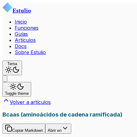
Estulio
Inicio
Funciones
Guías
Artículos
Docs
Sobre Estulio
Tema
Toggle theme
Volver a artículos
Bcaas (aminoácidos de cadena ramificada)
Copiar Markdown
Abrir en