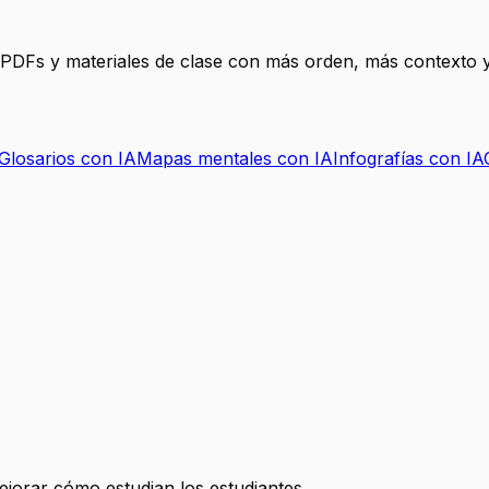
, PDFs y materiales de clase con más orden, más contexto y
Glosarios con IA
Mapas mentales con IA
Infografías con IA
mejorar cómo estudian los estudiantes.