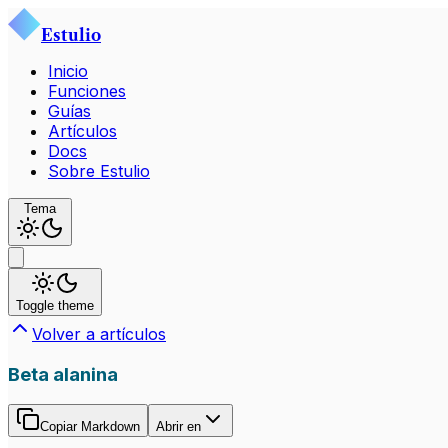
Estulio
Inicio
Funciones
Guías
Artículos
Docs
Sobre Estulio
Tema
Toggle theme
Volver a artículos
Beta alanina
Copiar Markdown
Abrir en