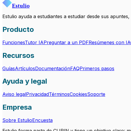
Estulio
Estulio ayuda a estudiantes a estudiar desde sus apuntes
Producto
Funciones
Tutor IA
Preguntar a un PDF
Resúmenes con IA
Recursos
Guías
Artículos
Documentación
FAQ
Primeros pasos
Ayuda y legal
Aviso legal
Privacidad
Términos
Cookies
Soporte
Empresa
Sobre Estulio
Encuesta
Estulio forma parte de CLIPIN y tiene un objetivo claro: 