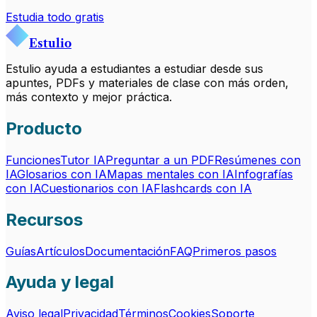
Estudia todo gratis
Estulio
Estulio ayuda a estudiantes a estudiar desde sus
apuntes, PDFs y materiales de clase con más orden,
más contexto y mejor práctica.
Producto
Funciones
Tutor IA
Preguntar a un PDF
Resúmenes con
IA
Glosarios con IA
Mapas mentales con IA
Infografías
con IA
Cuestionarios con IA
Flashcards con IA
Recursos
Guías
Artículos
Documentación
FAQ
Primeros pasos
Ayuda y legal
Aviso legal
Privacidad
Términos
Cookies
Soporte