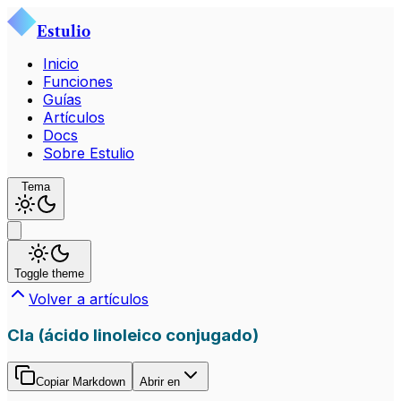
Estulio
Inicio
Funciones
Guías
Artículos
Docs
Sobre Estulio
Tema
Toggle theme
Volver a artículos
Cla (ácido linoleico conjugado)
Copiar Markdown
Abrir en