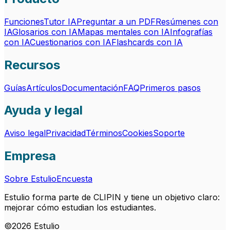
Funciones
Tutor IA
Preguntar a un PDF
Resúmenes con
IA
Glosarios con IA
Mapas mentales con IA
Infografías
con IA
Cuestionarios con IA
Flashcards con IA
Recursos
Guías
Artículos
Documentación
FAQ
Primeros pasos
Ayuda y legal
Aviso legal
Privacidad
Términos
Cookies
Soporte
Empresa
Sobre Estulio
Encuesta
Estulio forma parte de CLIPIN y tiene un objetivo claro:
mejorar cómo estudian los estudiantes.
©
2026
Estulio