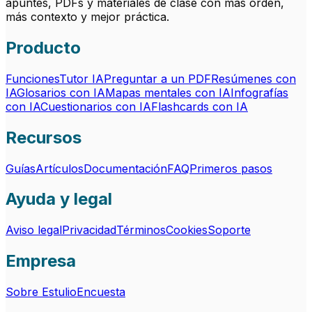
apuntes, PDFs y materiales de clase con más orden,
más contexto y mejor práctica.
Producto
Funciones
Tutor IA
Preguntar a un PDF
Resúmenes con
IA
Glosarios con IA
Mapas mentales con IA
Infografías
con IA
Cuestionarios con IA
Flashcards con IA
Recursos
Guías
Artículos
Documentación
FAQ
Primeros pasos
Ayuda y legal
Aviso legal
Privacidad
Términos
Cookies
Soporte
Empresa
Sobre Estulio
Encuesta