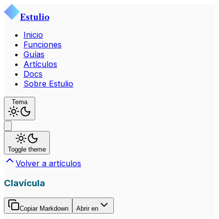
Estulio
Inicio
Funciones
Guías
Artículos
Docs
Sobre Estulio
Tema
Toggle theme
Volver a artículos
Clavícula
Copiar Markdown
Abrir en