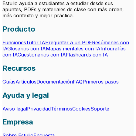
Estulio ayuda a estudiantes a estudiar desde sus
apuntes, PDFs y materiales de clase con más orden,
más contexto y mejor práctica.
Producto
Funciones
Tutor IA
Preguntar a un PDF
Resúmenes con
IA
Glosarios con IA
Mapas mentales con IA
Infografías
con IA
Cuestionarios con IA
Flashcards con IA
Recursos
Guías
Artículos
Documentación
FAQ
Primeros pasos
Ayuda y legal
Aviso legal
Privacidad
Términos
Cookies
Soporte
Empresa
Sobre Estulio
Encuesta