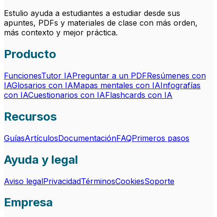
Estulio ayuda a estudiantes a estudiar desde sus
apuntes, PDFs y materiales de clase con más orden,
más contexto y mejor práctica.
Producto
Funciones
Tutor IA
Preguntar a un PDF
Resúmenes con
IA
Glosarios con IA
Mapas mentales con IA
Infografías
con IA
Cuestionarios con IA
Flashcards con IA
Recursos
Guías
Artículos
Documentación
FAQ
Primeros pasos
Ayuda y legal
Aviso legal
Privacidad
Términos
Cookies
Soporte
Empresa