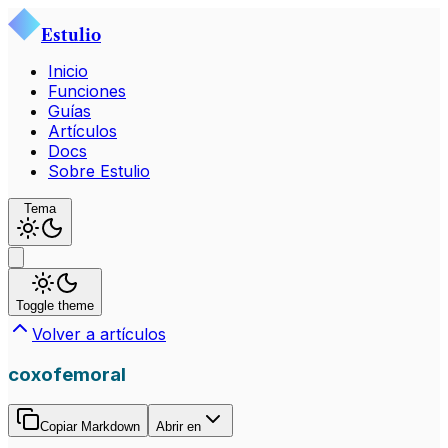
Estulio
Inicio
Funciones
Guías
Artículos
Docs
Sobre Estulio
Tema
Toggle theme
Volver a artículos
coxofemoral
Copiar Markdown
Abrir en