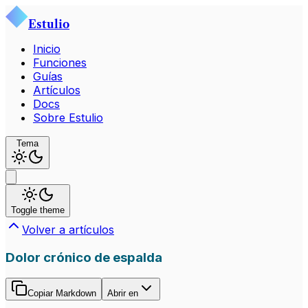
Estulio
Inicio
Funciones
Guías
Artículos
Docs
Sobre Estulio
Tema
Toggle theme
Volver a artículos
Dolor crónico de espalda
Copiar Markdown
Abrir en