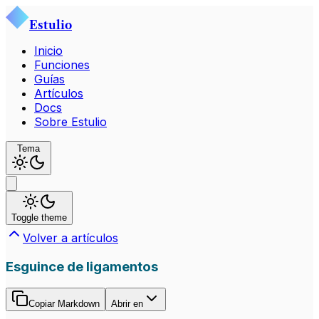
Estulio
Inicio
Funciones
Guías
Artículos
Docs
Sobre Estulio
Tema
Toggle theme
Volver a artículos
Esguince de ligamentos
Copiar Markdown
Abrir en