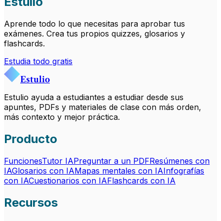
Estulio
Aprende todo lo que necesitas para aprobar tus
exámenes. Crea tus propios quizzes, glosarios y
flashcards.
Estudia todo gratis
Estulio
Estulio ayuda a estudiantes a estudiar desde sus
apuntes, PDFs y materiales de clase con más orden,
más contexto y mejor práctica.
Producto
Funciones
Tutor IA
Preguntar a un PDF
Resúmenes con
IA
Glosarios con IA
Mapas mentales con IA
Infografías
con IA
Cuestionarios con IA
Flashcards con IA
Recursos