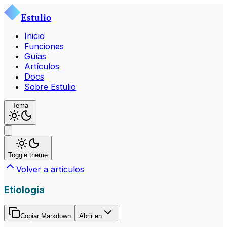
Estulio
Inicio
Funciones
Guías
Artículos
Docs
Sobre Estulio
Tema
Toggle theme
Volver a artículos
Etiología
Copiar Markdown
Abrir en