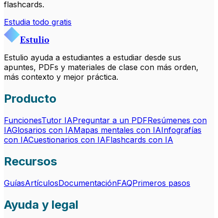
flashcards.
Estudia todo gratis
Estulio
Estulio ayuda a estudiantes a estudiar desde sus
apuntes, PDFs y materiales de clase con más orden,
más contexto y mejor práctica.
Producto
Funciones
Tutor IA
Preguntar a un PDF
Resúmenes con
IA
Glosarios con IA
Mapas mentales con IA
Infografías
con IA
Cuestionarios con IA
Flashcards con IA
Recursos
Guías
Artículos
Documentación
FAQ
Primeros pasos
Ayuda y legal