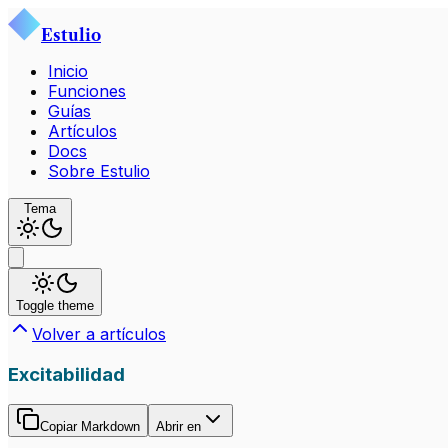
Estulio
Inicio
Funciones
Guías
Artículos
Docs
Sobre Estulio
Tema
Toggle theme
Volver a artículos
Excitabilidad
Copiar Markdown
Abrir en