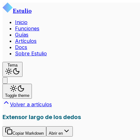
Estulio
Inicio
Funciones
Guías
Artículos
Docs
Sobre Estulio
Tema
Toggle theme
Volver a artículos
Extensor largo de los dedos
Copiar Markdown
Abrir en