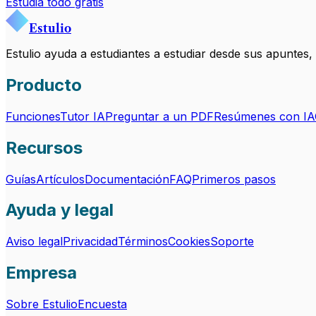
Estudia todo gratis
Estulio
Estulio ayuda a estudiantes a estudiar desde sus apuntes
Producto
Funciones
Tutor IA
Preguntar a un PDF
Resúmenes con IA
Recursos
Guías
Artículos
Documentación
FAQ
Primeros pasos
Ayuda y legal
Aviso legal
Privacidad
Términos
Cookies
Soporte
Empresa
Sobre Estulio
Encuesta