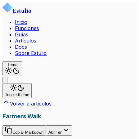
Estulio
Inicio
Funciones
Guías
Artículos
Docs
Sobre Estulio
Tema
Toggle theme
Volver a artículos
Farmers Walk
Copiar Markdown
Abrir en