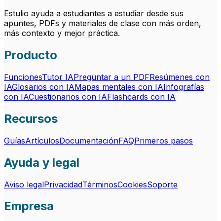
Estulio ayuda a estudiantes a estudiar desde sus
apuntes, PDFs y materiales de clase con más orden,
más contexto y mejor práctica.
Producto
Funciones
Tutor IA
Preguntar a un PDF
Resúmenes con
IA
Glosarios con IA
Mapas mentales con IA
Infografías
con IA
Cuestionarios con IA
Flashcards con IA
Recursos
Guías
Artículos
Documentación
FAQ
Primeros pasos
Ayuda y legal
Aviso legal
Privacidad
Términos
Cookies
Soporte
Empresa