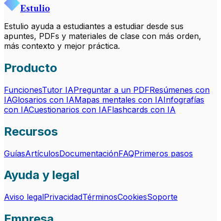
Estulio
Estulio ayuda a estudiantes a estudiar desde sus
apuntes, PDFs y materiales de clase con más orden,
más contexto y mejor práctica.
Producto
Funciones
Tutor IA
Preguntar a un PDF
Resúmenes con
IA
Glosarios con IA
Mapas mentales con IA
Infografías
con IA
Cuestionarios con IA
Flashcards con IA
Recursos
Guías
Artículos
Documentación
FAQ
Primeros pasos
Ayuda y legal
Aviso legal
Privacidad
Términos
Cookies
Soporte
Empresa