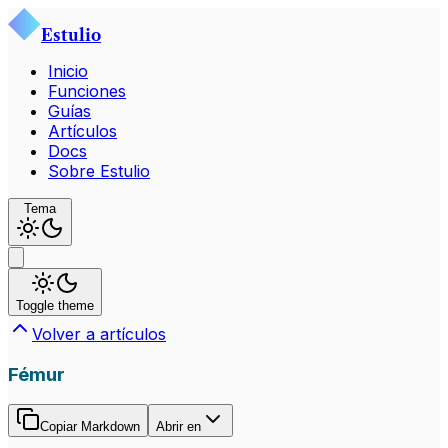
Estulio
Inicio
Funciones
Guías
Artículos
Docs
Sobre Estulio
Tema
Toggle theme
Volver a artículos
Fémur
Copiar Markdown
Abrir en