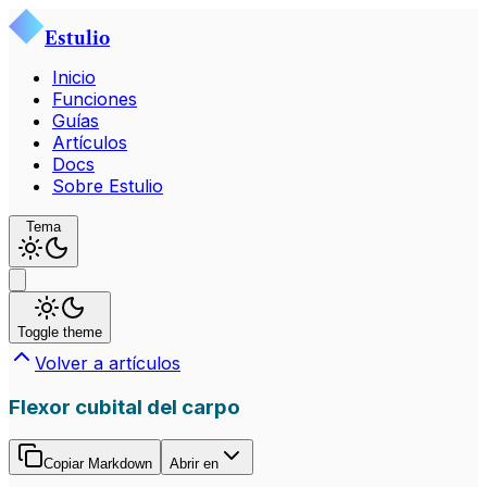
Estulio
Inicio
Funciones
Guías
Artículos
Docs
Sobre Estulio
Tema
Toggle theme
Volver a artículos
Flexor cubital del carpo
Copiar Markdown
Abrir en