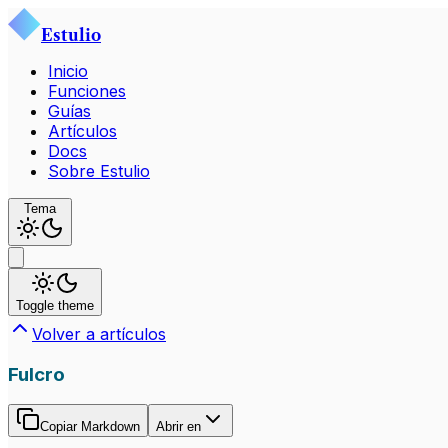
Estulio
Inicio
Funciones
Guías
Artículos
Docs
Sobre Estulio
Tema
Toggle theme
Volver a artículos
Fulcro
Copiar Markdown
Abrir en