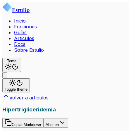
Estulio
Inicio
Funciones
Guías
Artículos
Docs
Sobre Estulio
Tema
Toggle theme
Volver a artículos
Hipertrigliceridemia
Copiar Markdown
Abrir en