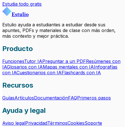
Estudia todo gratis
Estulio
Estulio ayuda a estudiantes a estudiar desde sus
apuntes, PDFs y materiales de clase con más orden,
más contexto y mejor práctica.
Producto
Funciones
Tutor IA
Preguntar a un PDF
Resúmenes con
IA
Glosarios con IA
Mapas mentales con IA
Infografías
con IA
Cuestionarios con IA
Flashcards con IA
Recursos
Guías
Artículos
Documentación
FAQ
Primeros pasos
Ayuda y legal
Aviso legal
Privacidad
Términos
Cookies
Soporte