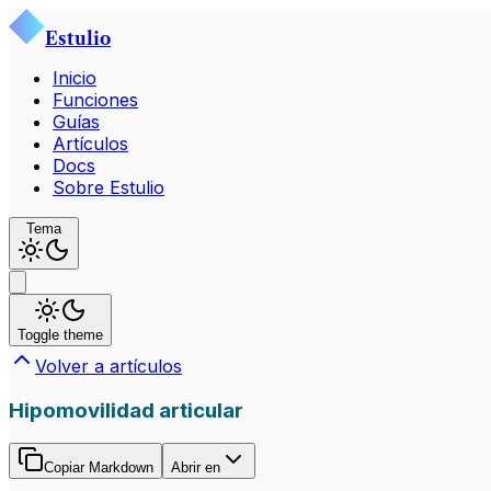
Estulio
Inicio
Funciones
Guías
Artículos
Docs
Sobre Estulio
Tema
Toggle theme
Volver a artículos
Hipomovilidad articular
Copiar Markdown
Abrir en