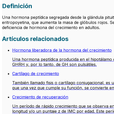
Definición
Una hormona peptídica segregada desde la glándula pituita
eritropoyetina, que aumenta la masa de glóbulos rojos. S
deficiencia de hormona del crecimiento en adultos.
Artículos relacionados
Hormona liberadora de la hormona del crecimiento
Una hormona peptídica producida en el hipotálamo qu
GHRH y, por lo tanto, de GH son pulsátiles.
Cartílago de crecimiento
También llamado fisis o cartílago conjugacional, es u
que una vez que cumple su función, se convierte en 
Crecimiento de recuperación
Un período de rápido crecimiento que se observa en
longitud y/o un puntaje z de IMC por edad. Este pe