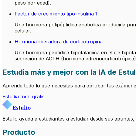
peso por edad).
Factor de crecimiento tipo insulina 1
Una hormona polipéptidica anabólica producida princ
celular.
Hormona liberadora de corticotropina
Una hormona peptídica hipotalámica en el eje hipotá
secreción de ACTH (hormona adrenocorticotrópica) en
Estudia más y mejor con la IA de Estul
Aprende todo lo que necesitas para aprobar tus exámenes.
Estudia todo gratis
Estulio
Estulio ayuda a estudiantes a estudiar desde sus apuntes
Producto