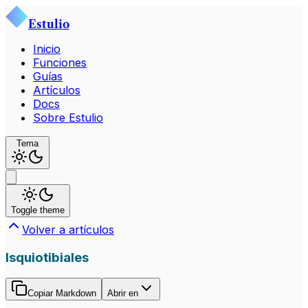
Estulio
Inicio
Funciones
Guías
Artículos
Docs
Sobre Estulio
Tema
Toggle theme
Volver a artículos
Isquiotibiales
Copiar Markdown
Abrir en