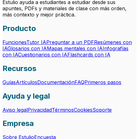
Estulio ayuda a estudiantes a estudiar desde sus
apuntes, PDFs y materiales de clase con más orden,
más contexto y mejor práctica.
Producto
Funciones
Tutor IA
Preguntar a un PDF
Resúmenes con
IA
Glosarios con IA
Mapas mentales con IA
Infografías
con IA
Cuestionarios con IA
Flashcards con IA
Recursos
Guías
Artículos
Documentación
FAQ
Primeros pasos
Ayuda y legal
Aviso legal
Privacidad
Términos
Cookies
Soporte
Empresa
Sobre Estulio
Encuesta