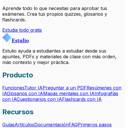
Aprende todo lo que necesitas para aprobar tus
exámenes. Crea tus propios quizzes, glosarios y
flashcards.
Estudia todo gratis
Estulio
Estulio ayuda a estudiantes a estudiar desde sus
apuntes, PDFs y materiales de clase con más orden,
más contexto y mejor práctica.
Producto
Funciones
Tutor IA
Preguntar a un PDF
Resúmenes con
IA
Glosarios con IA
Mapas mentales con IA
Infografías
con IA
Cuestionarios con IA
Flashcards con IA
Recursos
Guías
Artículos
Documentación
FAQ
Primeros pasos