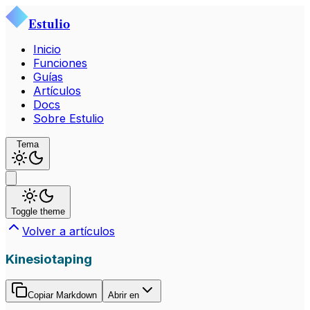
Estulio
Inicio
Funciones
Guías
Artículos
Docs
Sobre Estulio
Tema
Toggle theme
Volver a artículos
Kinesiotaping
Copiar Markdown
Abrir en