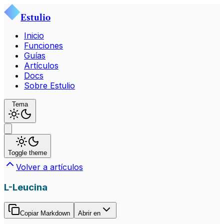
Estulio
Inicio
Funciones
Guías
Artículos
Docs
Sobre Estulio
Tema
Toggle theme
Volver a artículos
L-Leucina
Copiar Markdown
Abrir en