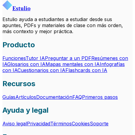
Estulio
Estulio ayuda a estudiantes a estudiar desde sus
apuntes, PDFs y materiales de clase con más orden,
más contexto y mejor práctica.
Producto
Funciones
Tutor IA
Preguntar a un PDF
Resúmenes con
IA
Glosarios con IA
Mapas mentales con IA
Infografías
con IA
Cuestionarios con IA
Flashcards con IA
Recursos
Guías
Artículos
Documentación
FAQ
Primeros pasos
Ayuda y legal
Aviso legal
Privacidad
Términos
Cookies
Soporte