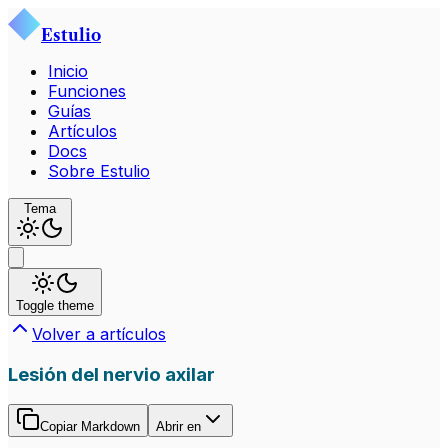
Estulio
Inicio
Funciones
Guías
Artículos
Docs
Sobre Estulio
Tema
Toggle theme
Volver a artículos
Lesión del nervio axilar
Copiar Markdown
Abrir en