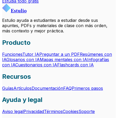
Estudia todo gratis
Estulio
Estulio ayuda a estudiantes a estudiar desde sus
apuntes, PDFs y materiales de clase con más orden,
más contexto y mejor práctica.
Producto
Funciones
Tutor IA
Preguntar a un PDF
Resúmenes con
IA
Glosarios con IA
Mapas mentales con IA
Infografías
con IA
Cuestionarios con IA
Flashcards con IA
Recursos
Guías
Artículos
Documentación
FAQ
Primeros pasos
Ayuda y legal
Aviso legal
Privacidad
Términos
Cookies
Soporte