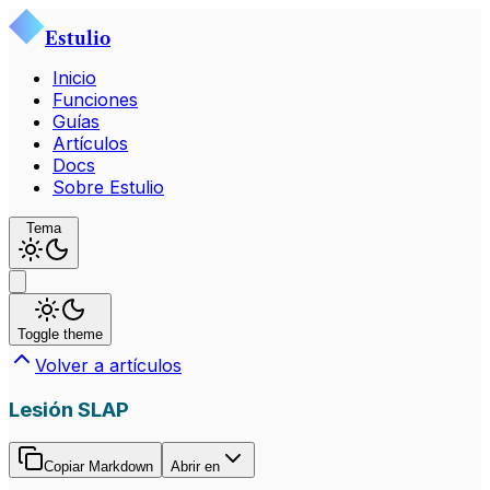
Estulio
Inicio
Funciones
Guías
Artículos
Docs
Sobre Estulio
Tema
Toggle theme
Volver a artículos
Lesión SLAP
Copiar Markdown
Abrir en