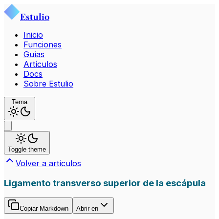
Estulio
Inicio
Funciones
Guías
Artículos
Docs
Sobre Estulio
Tema
Toggle theme
Volver a artículos
Ligamento transverso superior de la escápula
Copiar Markdown
Abrir en