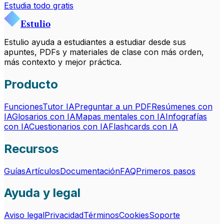
Estudia todo gratis
Estulio
Estulio ayuda a estudiantes a estudiar desde sus
apuntes, PDFs y materiales de clase con más orden,
más contexto y mejor práctica.
Producto
Funciones
Tutor IA
Preguntar a un PDF
Resúmenes con
IA
Glosarios con IA
Mapas mentales con IA
Infografías
con IA
Cuestionarios con IA
Flashcards con IA
Recursos
Guías
Artículos
Documentación
FAQ
Primeros pasos
Ayuda y legal
Aviso legal
Privacidad
Términos
Cookies
Soporte