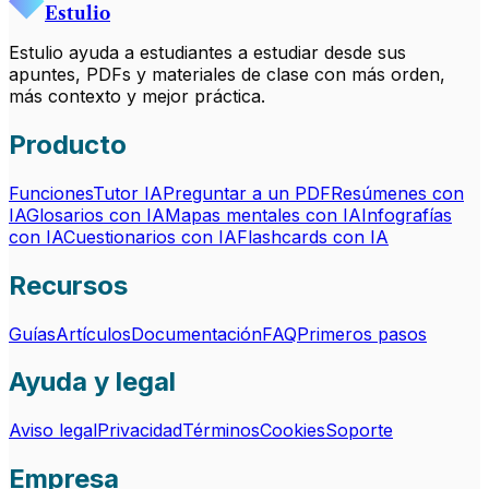
Estulio
Estulio ayuda a estudiantes a estudiar desde sus
apuntes, PDFs y materiales de clase con más orden,
más contexto y mejor práctica.
Producto
Funciones
Tutor IA
Preguntar a un PDF
Resúmenes con
IA
Glosarios con IA
Mapas mentales con IA
Infografías
con IA
Cuestionarios con IA
Flashcards con IA
Recursos
Guías
Artículos
Documentación
FAQ
Primeros pasos
Ayuda y legal
Aviso legal
Privacidad
Términos
Cookies
Soporte
Empresa