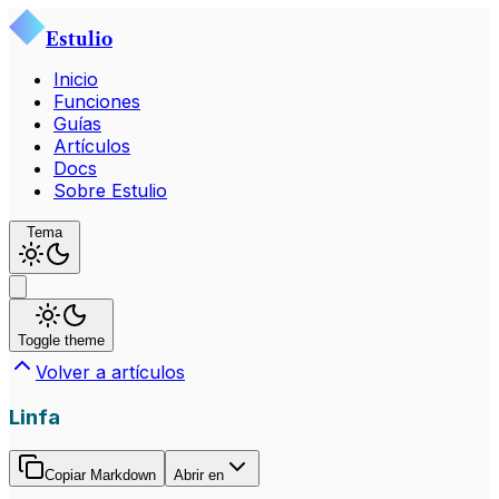
Estulio
Inicio
Funciones
Guías
Artículos
Docs
Sobre Estulio
Tema
Toggle theme
Volver a artículos
Linfa
Copiar Markdown
Abrir en