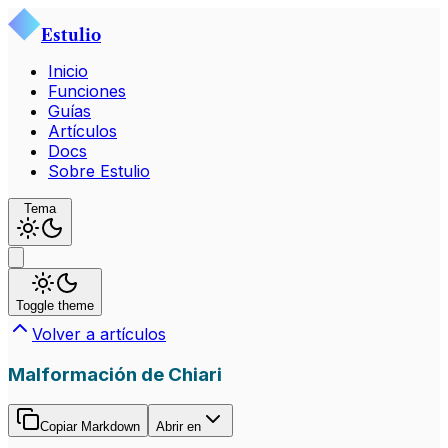
Estulio
Inicio
Funciones
Guías
Artículos
Docs
Sobre Estulio
Tema
Toggle theme
Volver a artículos
Malformación de Chiari
Copiar Markdown
Abrir en