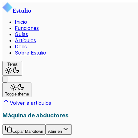
Estulio
Inicio
Funciones
Guías
Artículos
Docs
Sobre Estulio
Tema
Toggle theme
Volver a artículos
Máquina de abductores
Copiar Markdown
Abrir en