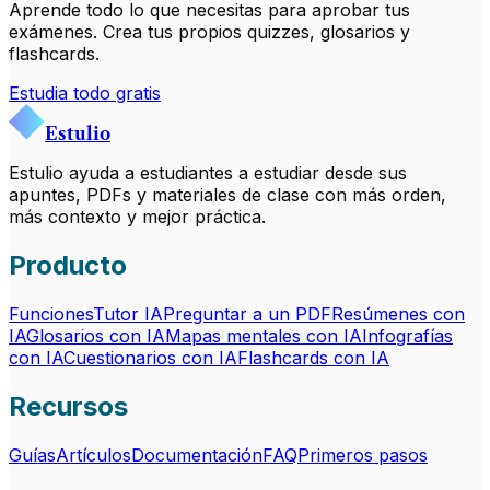
Aprende todo lo que necesitas para aprobar tus
exámenes. Crea tus propios quizzes, glosarios y
flashcards.
Estudia todo gratis
Estulio
Estulio ayuda a estudiantes a estudiar desde sus
apuntes, PDFs y materiales de clase con más orden,
más contexto y mejor práctica.
Producto
Funciones
Tutor IA
Preguntar a un PDF
Resúmenes con
IA
Glosarios con IA
Mapas mentales con IA
Infografías
con IA
Cuestionarios con IA
Flashcards con IA
Recursos
Guías
Artículos
Documentación
FAQ
Primeros pasos