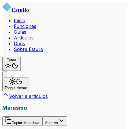
Estulio
Inicio
Funciones
Guías
Artículos
Docs
Sobre Estulio
Tema
Toggle theme
Volver a artículos
Marasmo
Copiar Markdown
Abrir en