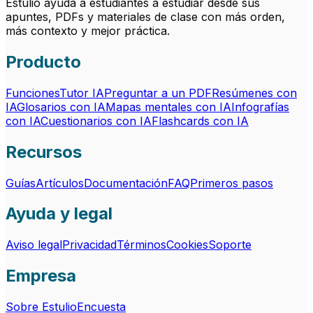
Estulio ayuda a estudiantes a estudiar desde sus
apuntes, PDFs y materiales de clase con más orden,
más contexto y mejor práctica.
Producto
Funciones
Tutor IA
Preguntar a un PDF
Resúmenes con
IA
Glosarios con IA
Mapas mentales con IA
Infografías
con IA
Cuestionarios con IA
Flashcards con IA
Recursos
Guías
Artículos
Documentación
FAQ
Primeros pasos
Ayuda y legal
Aviso legal
Privacidad
Términos
Cookies
Soporte
Empresa
Sobre Estulio
Encuesta