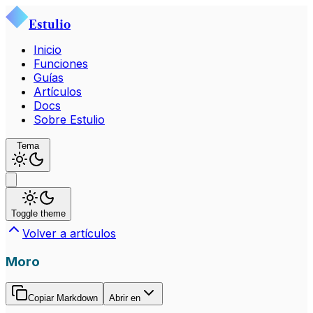
Estulio
Inicio
Funciones
Guías
Artículos
Docs
Sobre Estulio
Tema
Toggle theme
Volver a artículos
Moro
Copiar Markdown
Abrir en