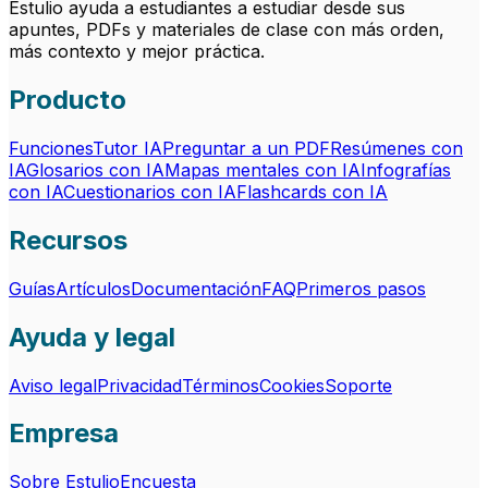
Estulio ayuda a estudiantes a estudiar desde sus
apuntes, PDFs y materiales de clase con más orden,
más contexto y mejor práctica.
Producto
Funciones
Tutor IA
Preguntar a un PDF
Resúmenes con
IA
Glosarios con IA
Mapas mentales con IA
Infografías
con IA
Cuestionarios con IA
Flashcards con IA
Recursos
Guías
Artículos
Documentación
FAQ
Primeros pasos
Ayuda y legal
Aviso legal
Privacidad
Términos
Cookies
Soporte
Empresa
Sobre Estulio
Encuesta