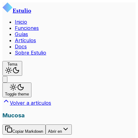
Estulio
Inicio
Funciones
Guías
Artículos
Docs
Sobre Estulio
Tema
Toggle theme
Volver a artículos
Mucosa
Copiar Markdown
Abrir en