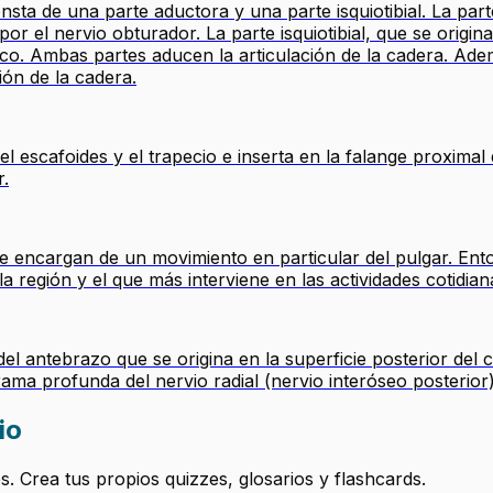
ta de una parte aductora y una parte isquiotibial. La part
por el nervio obturador. La parte isquiotibial, que se origina
ico. Ambas partes aducen la articulación de la cadera. Adem
ción de la cadera.
l escafoides y el trapecio e inserta en la falange proximal
r.
 encargan de un movimiento en particular del pulgar. Enton
 región y el que más interviene en las actividades cotidian
antebrazo que se origina en la superficie posterior del cú
ama profunda del nervio radial (nervio interóseo posterior
io
 Crea tus propios quizzes, glosarios y flashcards.