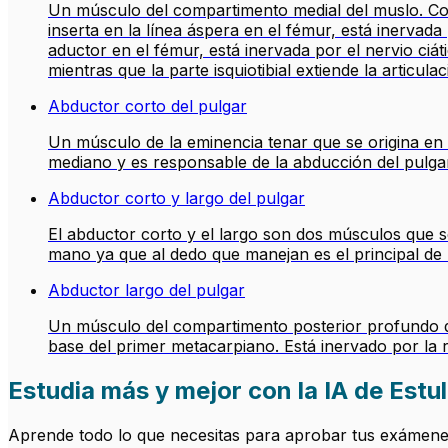
Un músculo del compartimento medial del muslo. Cons
inserta en la línea áspera en el fémur, está inervada 
aductor en el fémur, está inervada por el nervio ciát
mientras que la parte isquiotibial extiende la articula
Abductor corto del pulgar
Un músculo de la eminencia tenar que se origina en e
mediano y es responsable de la abducción del pulga
Abductor corto y largo del pulgar
El abductor corto y el largo son dos músculos que se
mano ya que al dedo que manejan es el principal de la
Abductor largo del pulgar
Un músculo del compartimento posterior profundo del 
base del primer metacarpiano. Está inervado por la r
Estudia más y mejor con la IA de Estul
Aprende todo lo que necesitas para aprobar tus exámenes.