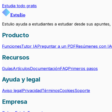
Estudia todo gratis
Estulio
Estulio ayuda a estudiantes a estudiar desde sus apuntes
Producto
Funciones
Tutor IA
Preguntar a un PDF
Resúmenes con IA
Recursos
Guías
Artículos
Documentación
FAQ
Primeros pasos
Ayuda y legal
Aviso legal
Privacidad
Términos
Cookies
Soporte
Empresa