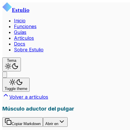
Estulio
Inicio
Funciones
Guías
Artículos
Docs
Sobre Estulio
Tema
Toggle theme
Volver a artículos
Músculo aductor del pulgar
Copiar Markdown
Abrir en