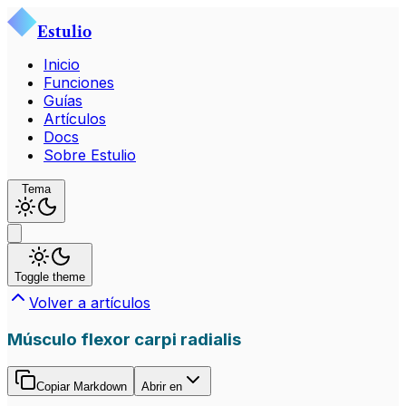
Estulio
Inicio
Funciones
Guías
Artículos
Docs
Sobre Estulio
Tema
Toggle theme
Volver a artículos
Músculo flexor carpi radialis
Copiar Markdown
Abrir en