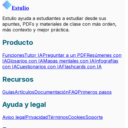
Estulio
Estulio ayuda a estudiantes a estudiar desde sus
apuntes, PDFs y materiales de clase con más orden,
más contexto y mejor práctica.
Producto
Funciones
Tutor IA
Preguntar a un PDF
Resúmenes con
IA
Glosarios con IA
Mapas mentales con IA
Infografías
con IA
Cuestionarios con IA
Flashcards con IA
Recursos
Guías
Artículos
Documentación
FAQ
Primeros pasos
Ayuda y legal
Aviso legal
Privacidad
Términos
Cookies
Soporte