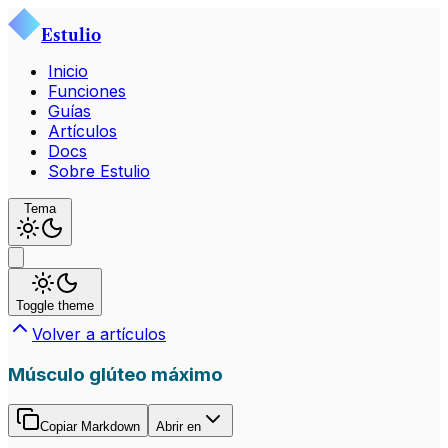
Estulio
Inicio
Funciones
Guías
Artículos
Docs
Sobre Estulio
Tema
Toggle theme
Volver a artículos
Músculo glúteo máximo
Copiar Markdown
Abrir en