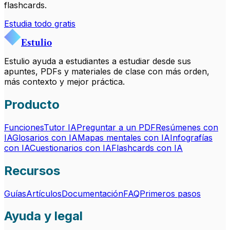
flashcards.
Estudia todo gratis
Estulio
Estulio ayuda a estudiantes a estudiar desde sus
apuntes, PDFs y materiales de clase con más orden,
más contexto y mejor práctica.
Producto
Funciones
Tutor IA
Preguntar a un PDF
Resúmenes con
IA
Glosarios con IA
Mapas mentales con IA
Infografías
con IA
Cuestionarios con IA
Flashcards con IA
Recursos
Guías
Artículos
Documentación
FAQ
Primeros pasos
Ayuda y legal