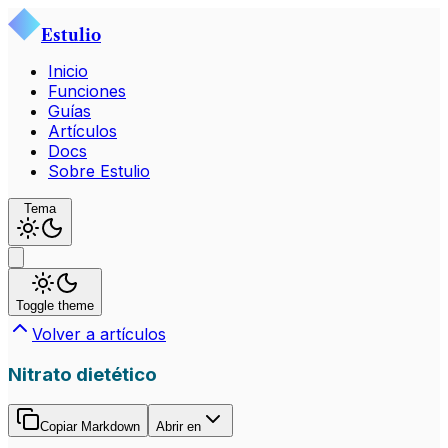
Estulio
Inicio
Funciones
Guías
Artículos
Docs
Sobre Estulio
Tema
Toggle theme
Volver a artículos
Nitrato dietético
Copiar Markdown
Abrir en