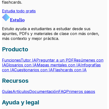
flashcards.
Estudia todo gratis
Estulio
Estulio ayuda a estudiantes a estudiar desde sus
apuntes, PDFs y materiales de clase con más orden,
más contexto y mejor práctica.
Producto
Funciones
Tutor IA
Preguntar a un PDF
Resúmenes con
IA
Glosarios con IA
Mapas mentales con IA
Infografías
con IA
Cuestionarios con IA
Flashcards con IA
Recursos
Guías
Artículos
Documentación
FAQ
Primeros pasos
Ayuda y legal