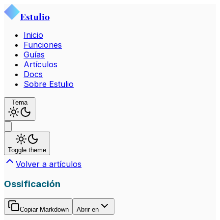
Estulio
Inicio
Funciones
Guías
Artículos
Docs
Sobre Estulio
Tema
Toggle theme
Volver a artículos
Ossificación
Copiar Markdown
Abrir en