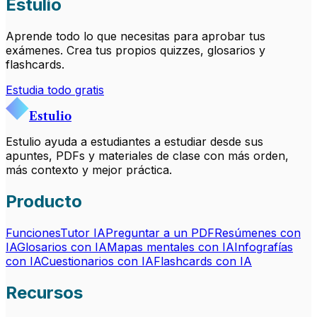
Estulio
Aprende todo lo que necesitas para aprobar tus
exámenes. Crea tus propios quizzes, glosarios y
flashcards.
Estudia todo gratis
Estulio
Estulio ayuda a estudiantes a estudiar desde sus
apuntes, PDFs y materiales de clase con más orden,
más contexto y mejor práctica.
Producto
Funciones
Tutor IA
Preguntar a un PDF
Resúmenes con
IA
Glosarios con IA
Mapas mentales con IA
Infografías
con IA
Cuestionarios con IA
Flashcards con IA
Recursos