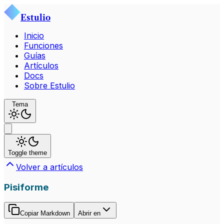
Estulio
Inicio
Funciones
Guías
Artículos
Docs
Sobre Estulio
Tema
Toggle theme
Volver a artículos
Pisiforme
Copiar Markdown
Abrir en