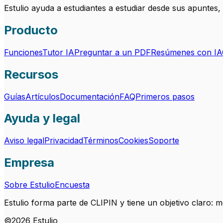
Estulio ayuda a estudiantes a estudiar desde sus apuntes
Producto
Funciones
Tutor IA
Preguntar a un PDF
Resúmenes con IA
Recursos
Guías
Artículos
Documentación
FAQ
Primeros pasos
Ayuda y legal
Aviso legal
Privacidad
Términos
Cookies
Soporte
Empresa
Sobre Estulio
Encuesta
Estulio forma parte de CLIPIN y tiene un objetivo claro: 
©
2026
Estulio