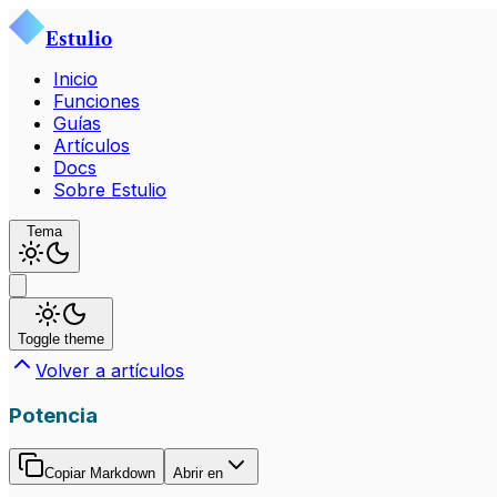
Estulio
Inicio
Funciones
Guías
Artículos
Docs
Sobre Estulio
Tema
Toggle theme
Volver a artículos
Potencia
Copiar Markdown
Abrir en