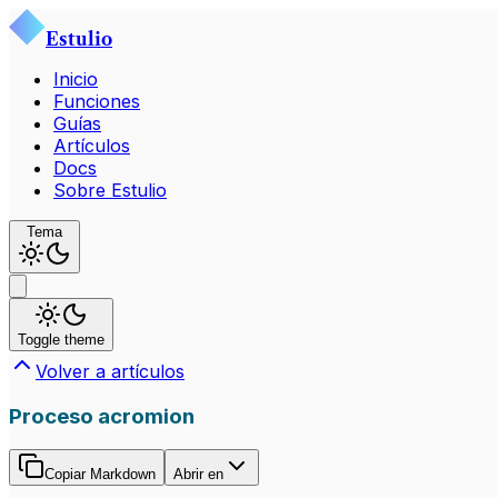
Estulio
Inicio
Funciones
Guías
Artículos
Docs
Sobre Estulio
Tema
Toggle theme
Volver a artículos
Proceso acromion
Copiar Markdown
Abrir en