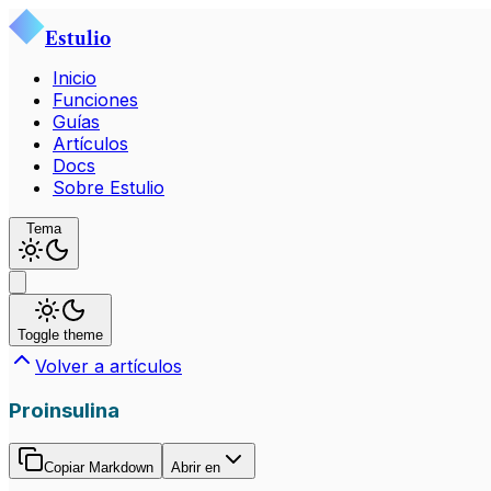
Estulio
Inicio
Funciones
Guías
Artículos
Docs
Sobre Estulio
Tema
Toggle theme
Volver a artículos
Proinsulina
Copiar Markdown
Abrir en