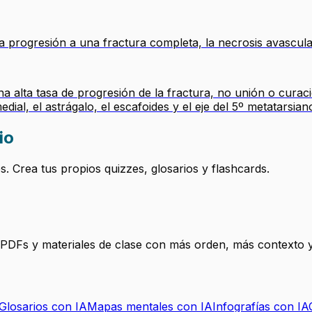
a progresión a una fractura completa, la necrosis avascula
 alta tasa de progresión de la fractura, no unión o curación
medial, el astrágalo, el escafoides y el eje del 5º metatarsia
io
 Crea tus propios quizzes, glosarios y flashcards.
, PDFs y materiales de clase con más orden, más contexto y
Glosarios con IA
Mapas mentales con IA
Infografías con IA