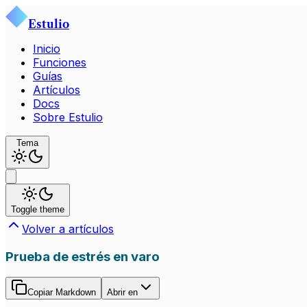
Estulio
Inicio
Funciones
Guías
Artículos
Docs
Sobre Estulio
Tema
Toggle theme
Volver a artículos
Prueba de estrés en varo
Copiar Markdown
Abrir en