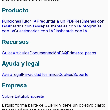
Producto
Funciones
Tutor IA
Preguntar a un PDF
Resúmenes con
IA
Glosarios con IA
Mapas mentales con IA
Infografías
con IA
Cuestionarios con IA
Flashcards con IA
Recursos
Guías
Artículos
Documentación
FAQ
Primeros pasos
Ayuda y legal
Aviso legal
Privacidad
Términos
Cookies
Soporte
Empresa
Sobre Estulio
Encuesta
Estulio forma parte de CLIPIN y tiene un objetivo claro: