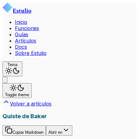
Estulio
Inicio
Funciones
Guías
Artículos
Docs
Sobre Estulio
Tema
Toggle theme
Volver a artículos
Quiste de Baker
Copiar Markdown
Abrir en