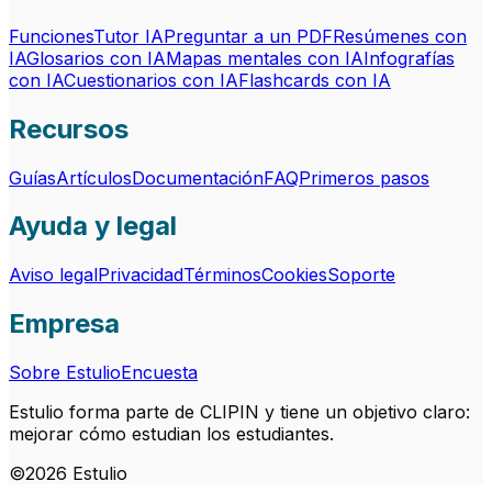
Funciones
Tutor IA
Preguntar a un PDF
Resúmenes con
IA
Glosarios con IA
Mapas mentales con IA
Infografías
con IA
Cuestionarios con IA
Flashcards con IA
Recursos
Guías
Artículos
Documentación
FAQ
Primeros pasos
Ayuda y legal
Aviso legal
Privacidad
Términos
Cookies
Soporte
Empresa
Sobre Estulio
Encuesta
Estulio forma parte de CLIPIN y tiene un objetivo claro:
mejorar cómo estudian los estudiantes.
©
2026
Estulio