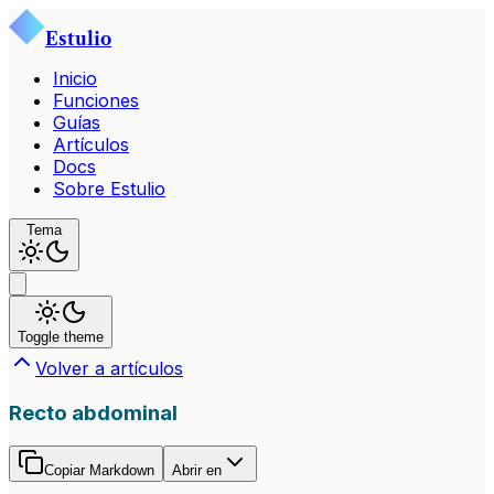
Estulio
Inicio
Funciones
Guías
Artículos
Docs
Sobre Estulio
Tema
Toggle theme
Volver a artículos
Recto abdominal
Copiar Markdown
Abrir en