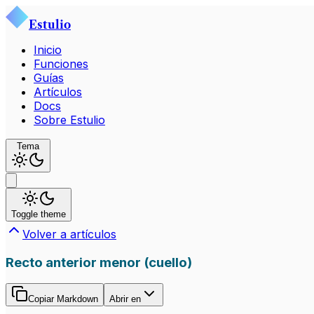
Estulio
Inicio
Funciones
Guías
Artículos
Docs
Sobre Estulio
Tema
Toggle theme
Volver a artículos
Recto anterior menor (cuello)
Copiar Markdown
Abrir en