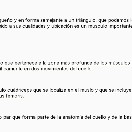
equeño y en forma semejante a un triángulo, que podemos lo
bido a sus cualidades y ubicación es un músculo importante
o que pertenece a la zona más profunda de los músculos pr
cíficamente en dos movimientos del cuello.
ulo cuádriceps que se localiza en el muslo y que se incluye
us femoris.
 par que forma parte de la anatomía del cuello y de la bas