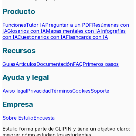
Producto
Funciones
Tutor IA
Preguntar a un PDF
Resúmenes con
IA
Glosarios con IA
Mapas mentales con IA
Infografías
con IA
Cuestionarios con IA
Flashcards con IA
Recursos
Guías
Artículos
Documentación
FAQ
Primeros pasos
Ayuda y legal
Aviso legal
Privacidad
Términos
Cookies
Soporte
Empresa
Sobre Estulio
Encuesta
Estulio forma parte de CLIPIN y tiene un objetivo claro:
mejorar cómo estudian los estudiantes.