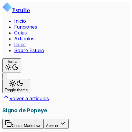
Estulio
Inicio
Funciones
Guías
Artículos
Docs
Sobre Estulio
Tema
Toggle theme
Volver a artículos
Signo de Popeye
Copiar Markdown
Abrir en